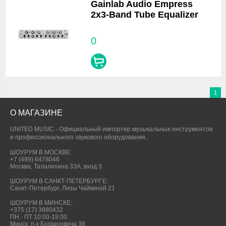
Gainlab Audio Empress
2x3-Band Tube Equalizer
0
1
О МАГАЗИНЕ
UNITED MUSIC - Официальный импортер музыкальных инструментов
и профессионального звукового оборудования.
ШОУРУМ В МОСКВЕ:
+7 (499) 6478046
Москва, Талалихина 33А, вход 3
ШОУРУМ В САНКТ-ПЕТЕРБУРГЕ:
Санкт-Петербург, Лизы Чайкиной 21
ШОУРУМ В МИНСКЕ:
+375 (17) 3880432
ПН - ПТ 10:00-19.00
Минск, п-к Богдановича 38