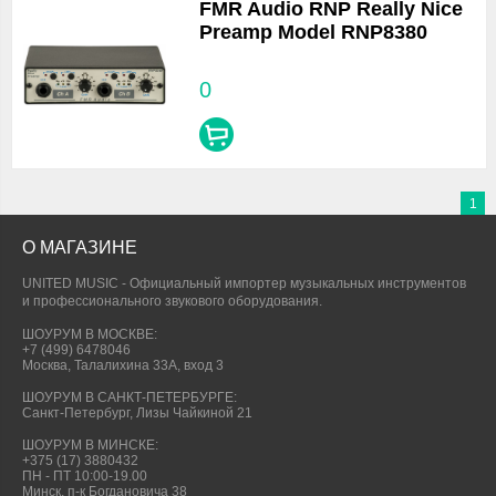
FMR Audio RNP Really Nice
Preamp Model RNP8380
0
1
О МАГАЗИНЕ
UNITED MUSIC - Официальный импортер музыкальных инструментов
и профессионального звукового оборудования.
ШОУРУМ В МОСКВЕ:
+7 (499) 6478046
Москва, Талалихина 33А, вход 3
ШОУРУМ В САНКТ-ПЕТЕРБУРГЕ:
Санкт-Петербург, Лизы Чайкиной 21
ШОУРУМ В МИНСКЕ:
+375 (17) 3880432
ПН - ПТ 10:00-19.00
Минск, п-к Богдановича 38