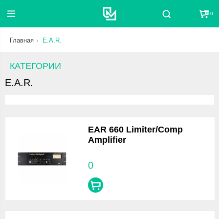
0
Поиск
Главная
E.A.R.
КАТЕГОРИИ
E.A.R.
EAR 660 Limiter/Comp
Amplifier
0