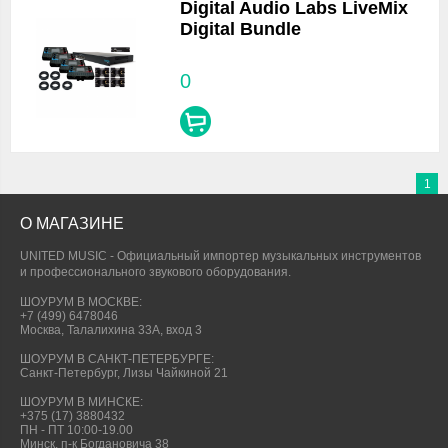
Digital Audio Labs LiveMix
Digital Bundle
0
1
О МАГАЗИНЕ
UNITED MUSIC - Официальный импортер музыкальных инструментов
и профессионального звукового оборудования.
ШОУРУМ В МОСКВЕ:
+7 (499) 6478046
Москва, Талалихина 33А, вход 3
ШОУРУМ В САНКТ-ПЕТЕРБУРГЕ:
Санкт-Петербург, Лизы Чайкиной 21
ШОУРУМ В МИНСКЕ:
+375 (17) 3880432
ПН - ПТ 10:00-19.00
Минск, п-к Богдановича 38