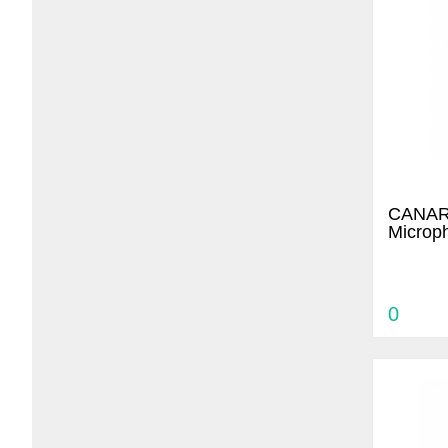
CANARE
Microp
0