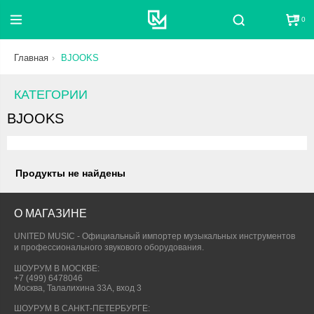
0
Поиск
Главная
BJOOKS
КАТЕГОРИИ
BJOOKS
Продукты не найдены
О МАГАЗИНЕ
UNITED MUSIC - Официальный импортер музыкальных инструментов
и профессионального звукового оборудования.
ШОУРУМ В МОСКВЕ:
+7 (499) 6478046
Москва, Талалихина 33А, вход 3
ШОУРУМ В САНКТ-ПЕТЕРБУРГЕ: