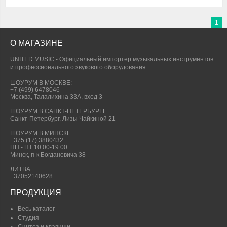
1
О МАГАЗИНЕ
UNITED MUSIC - Официальный импортер музыкальных инструментов
и профессионального звукового оборудования.
ШОУРУМ В МОСКВЕ:
+7 (499) 6478046
Москва, Талалихина 33А, вход 3
ШОУРУМ В САНКТ-ПЕТЕРБУРГЕ:
Санкт-Петербург, Лизы Чайкиной 21
ШОУРУМ В МИНСКЕ:
+375 (17) 3880432
ПН - ПТ 10:00-19.00
Минск, п-к Богдановича 38
ЛИТВА:
+37052140628
ПРОДУКЦИЯ
Весь каталог
Студия