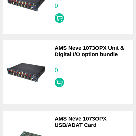
0
AMS Neve 1073OPX Unit &
Digital I/O option bundle
0
AMS Neve 1073OPX
USB/ADAT Card