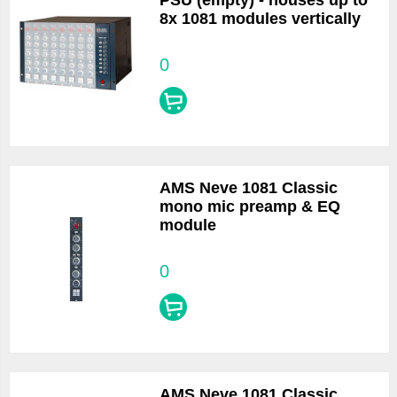
PSU (empty) - houses up to
8x 1081 modules vertically
0
AMS Neve 1081 Classic
mono mic preamp & EQ
module
0
AMS Neve 1081 Classic