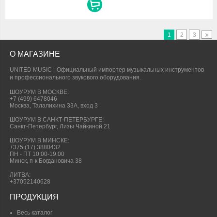
1
2
3
О МАГАЗИНЕ
UNITED MUSIC - Официальный импортер музыкальных инструментов
и профессионального звукового оборудования.
ШОУРУМ В МОСКВЕ:
+7 (499) 6478046
Москва, Талалихина 33А, вход 3
ШОУРУМ В САНКТ-ПЕТЕРБУРГЕ:
Санкт-Петербург, Лизы Чайкиной 21
ШОУРУМ В МИНСКЕ:
+375 (17) 3880432
ПН - ПТ 10:00-19.00
Минск, п-к Богдановича 38
ЛИТВА:
+37052140628
ПРОДУКЦИЯ
Весь каталог