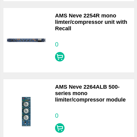
AMS Neve 2254R mono
limter/compressor unit with
Recall
0
AMS Neve 2264ALB 500-
series mono
limiter/compressor module
0