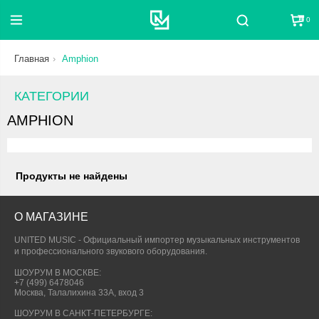
0
Поиск
Главная
Amphion
КАТЕГОРИИ
AMPHION
Продукты не найдены
О МАГАЗИНЕ
UNITED MUSIC - Официальный импортер музыкальных инструментов
и профессионального звукового оборудования.
ШОУРУМ В МОСКВЕ:
+7 (499) 6478046
Москва, Талалихина 33А, вход 3
ШОУРУМ В САНКТ-ПЕТЕРБУРГЕ: