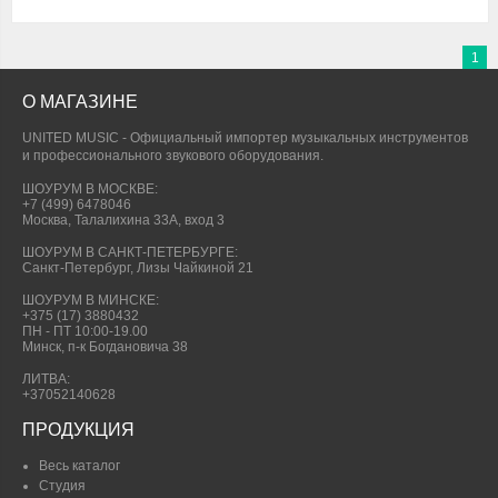
1
О МАГАЗИНЕ
UNITED MUSIC - Официальный импортер музыкальных инструментов
и профессионального звукового оборудования.
ШОУРУМ В МОСКВЕ:
+7 (499) 6478046
Москва, Талалихина 33А, вход 3
ШОУРУМ В САНКТ-ПЕТЕРБУРГЕ:
Санкт-Петербург, Лизы Чайкиной 21
ШОУРУМ В МИНСКЕ:
+375 (17) 3880432
ПН - ПТ 10:00-19.00
Минск, п-к Богдановича 38
ЛИТВА:
+37052140628
ПРОДУКЦИЯ
Весь каталог
Студия