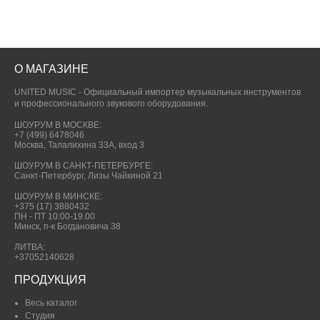
О МАГАЗИНЕ
UNITED MUSIC - Официальный импортер музыкальных инструментов
и профессионального звукового оборудования.
ШОУРУМ В МОСКВЕ:
+7 (499) 6478046
Москва, Талалихина 33А, вход 3
ШОУРУМ В САНКТ-ПЕТЕРБУРГЕ:
Санкт-Петербург, Лизы Чайкиной 21
ШОУРУМ В МИНСКЕ:
+375 (17) 3880432
ПН - ПТ 10:00-19.00
Минск, п-к Богдановича 38
ЛИТВА:
+37052140628
ПРОДУКЦИЯ
Весь каталог
Студия