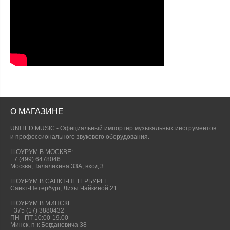
О МАГАЗИНЕ
UNITED MUSIC - Официальный импортер музыкальных инструментов
и профессионального звукового оборудования.
ШОУРУМ В МОСКВЕ:
+7 (499) 6478046
Москва, Талалихина 33А, вход 3
ШОУРУМ В САНКТ-ПЕТЕРБУРГЕ:
Санкт-Петербург, Лизы Чайкиной 21
ШОУРУМ В МИНСКЕ:
+375 (17) 3880432
ПН - ПТ 10:00-19.00
Минск, п-к Богдановича 38