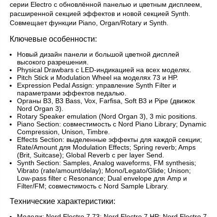
серии Electro с обновлённой панелью и цветным дисплеем,
расширенной секцией эффектов и новой секцией Synth.
Совмещает функции Piano, Organ/Rotary и Synth.
Ключевые особенности:
Новый дизайн панели и большой цветной дисплей
высокого разрешения.
Physical Drawbars с LED-индикацией на всех моделях.
Pitch Stick и Modulation Wheel на моделях 73 и HP.
Expression Pedal Assign: управление Synth Filter и
параметрами эффектов педалью.
Органы B3, B3 Bass, Vox, Farfisa, Soft B3 и Pipe (движок
Nord Organ 3).
Rotary Speaker emulation (Nord Organ 3), 3 mic positions.
Piano Section: совместимость с Nord Piano Library; Dynamic
Compression, Unison, Timbre.
Effects Section: выделенные эффекты для каждой секции;
Rate/Amount для Modulation Effects; Spring reverb; Amps
(Brit, Suitcase); Global Reverb с per layer Send.
Synth Section: Samples, Analog waveforms, FM synthesis;
Vibrato (rate/amount/delay); Mono/Legato/Glide; Unison;
Low-pass filter с Resonance; Dual envelope для Amp и
Filter/FM; совместимость с Nord Sample Library.
Технические характеристики:
Модели: Nord Electro 7 73; Nord Electro 7 HP; Nord Electro 7