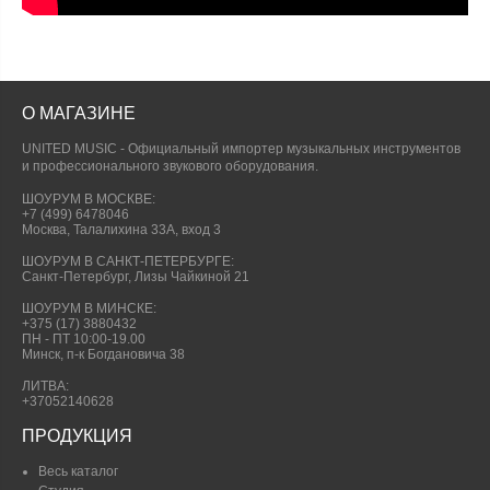
О МАГАЗИНЕ
UNITED MUSIC - Официальный импортер музыкальных инструментов
и профессионального звукового оборудования.
ШОУРУМ В МОСКВЕ:
+7 (499) 6478046
Москва, Талалихина 33А, вход 3
ШОУРУМ В САНКТ-ПЕТЕРБУРГЕ:
Санкт-Петербург, Лизы Чайкиной 21
ШОУРУМ В МИНСКЕ:
+375 (17) 3880432
ПН - ПТ 10:00-19.00
Минск, п-к Богдановича 38
ЛИТВА:
+37052140628
ПРОДУКЦИЯ
Весь каталог