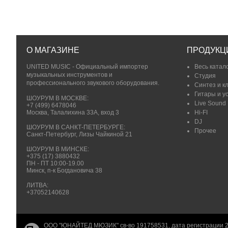
О МАГАЗИНЕ
ПРОДУКЦ
UNITED MUSIC - Официальный импортер
Весь катал
музыкальных инструментов и
Студия
профессионального звукового оборудования.
Синтез и к
Гитары и у
ШОУРУМ В МОСКВЕ:
Live Sound
+7 (499) 6478046
Москва, Талалихина 33А, вход 3
Hi-FI
DJ
ШОУРУМ В САНКТ-ПЕТЕРБУРГЕ:
Прочее
Санкт-Петербург, Лизы Чайкиной 21
ШОУРУМ В МИНСКЕ:
+375 (17) 3880432
ПН - ПТ 10:00-19.00
Минск, п-к Богдановича 38
ЛИТВА:
+37052140628
ООО "ЮНАЙТЕД МЮЗИК" св-во 191758531, дата регистрации 2