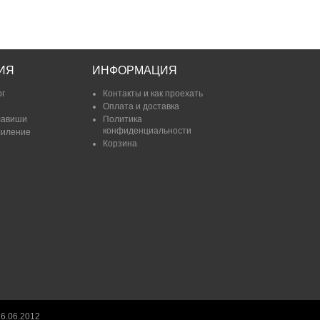
ИЯ
ИНФОРМАЦИЯ
ог
Контакты и как проехать
Оплата и доставка
лавиши
Политика
конфиденциальности
силение
Корзина
6.06.2012