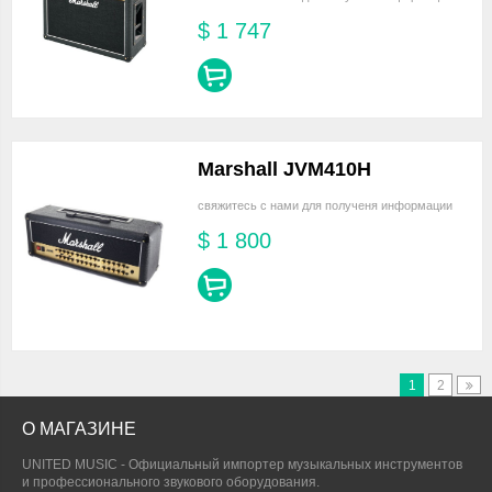
$
1 747
Marshall JVM410H
свяжитесь с нами для полученя информации
$
1 800
1
2
О МАГАЗИНЕ
UNITED MUSIC - Официальный импортер музыкальных инструментов
и профессионального звукового оборудования.