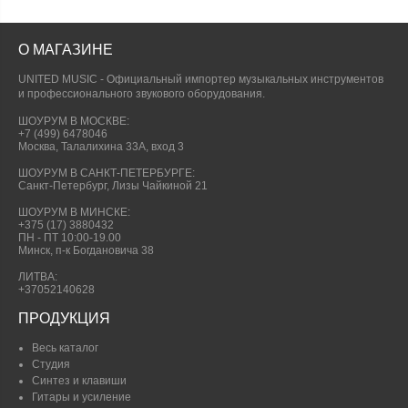
О МАГАЗИНЕ
UNITED MUSIC - Официальный импортер музыкальных инструментов
и профессионального звукового оборудования.
ШОУРУМ В МОСКВЕ:
+7 (499) 6478046
Москва, Талалихина 33А, вход 3
ШОУРУМ В САНКТ-ПЕТЕРБУРГЕ:
Санкт-Петербург, Лизы Чайкиной 21
ШОУРУМ В МИНСКЕ:
+375 (17) 3880432
ПН - ПТ 10:00-19.00
Минск, п-к Богдановича 38
ЛИТВА:
+37052140628
ПРОДУКЦИЯ
Весь каталог
Студия
Синтез и клавиши
Гитары и усиление