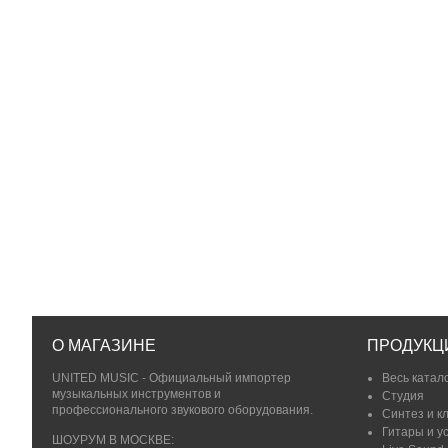
О МАГАЗИНЕ
ПРОДУКЦ
UNITED MUSIC - Официальный импортер
Весь катал
музыкальных инструментов и
Студия
профессионального звукового оборудования.
Синтез и к
Гитары и у
ШОУРУМ В МОСКВЕ: