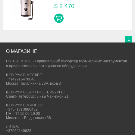
$
2 470
1
О МАГАЗИНЕ
UNITED MUSIC - Официальный импортер музыкальных инструментов
и профессионального звукового оборудования.
ШОУРУМ В МОСКВЕ:
+7 (499) 6478046
Москва, Талалихина 33А, вход 3
ШОУРУМ В САНКТ-ПЕТЕРБУРГЕ:
Санкт-Петербург, Лизы Чайкиной 21
ШОУРУМ В МИНСКЕ:
+375 (17) 3880432
ПН - ПТ 10:00-19.00
Минск, п-к Богдановича 38
ЛИТВА:
+37052140628