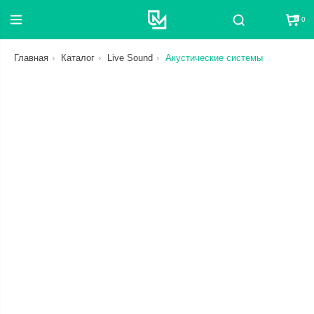
0
Поиск
Главная
Каталог
Live Sound
Акустические системы
СБРОС
ЦЕНА
ОТ
ДО
СТАТУС
В НАЛИЧИИ ИЛИ В ПУТИ
КАТЕГОРИЯ
СБРОС
СБРОС
БРЕНД