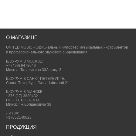
О МАГАЗИНЕ
UNITED MUSIC - Официальный импортер музыкальных инструментов
и профессионального звукового оборудования.
ШОУРУМ В МОСКВЕ:
+7 (499) 6478046
Москва, Талалихина 33А, вход 3
ШОУРУМ В САНКТ-ПЕТЕРБУРГЕ:
Санкт-Петербург, Лизы Чайкиной 21
ШОУРУМ В МИНСКЕ:
+375 (17) 3880432
ПН - ПТ 10:00-19.00
Минск, п-к Богдановича 38
ЛИТВА:
+37052140628
ПРОДУКЦИЯ