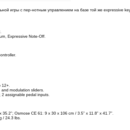
ной игры с пер-нотным управлением на базе той же expressive key
.
rum, Expressive Note-Off.
ntroller.
o 12+.
h and modulation sliders.
 2 assignable pedal inputs.
 35.2”; Osmose CE 61: 9 x 30 x 106 cm / 3.5” x 11.8” x 41.7”.
/ 24.3 lbs.