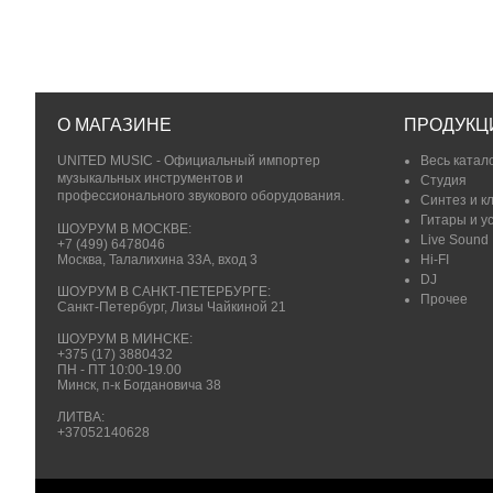
О МАГАЗИНЕ
ПРОДУКЦ
UNITED MUSIC - Официальный импортер
Весь катал
музыкальных инструментов и
Студия
профессионального звукового оборудования.
Синтез и к
Гитары и у
ШОУРУМ В МОСКВЕ:
Live Sound
+7 (499) 6478046
Москва, Талалихина 33А, вход 3
Hi-FI
DJ
ШОУРУМ В САНКТ-ПЕТЕРБУРГЕ:
Прочее
Санкт-Петербург, Лизы Чайкиной 21
ШОУРУМ В МИНСКЕ:
+375 (17) 3880432
ПН - ПТ 10:00-19.00
Минск, п-к Богдановича 38
ЛИТВА:
+37052140628